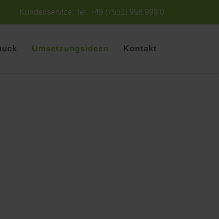
Kundenservice: Tel. +49 (7551) 958 999 0
muck
Umsetzungsideen
Kontakt