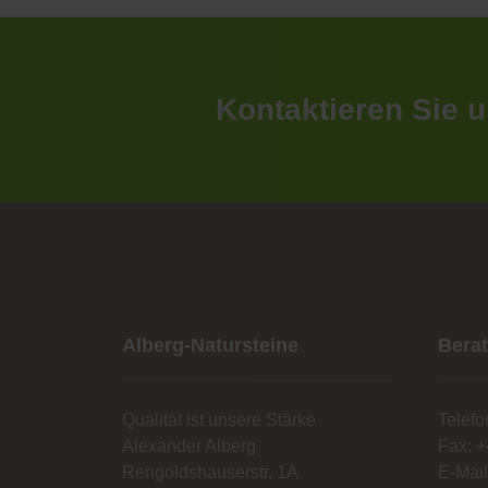
Kontaktieren Sie u
Alberg-Natursteine
Bera
Qualität ist unsere Stärke
Telefo
Alexander Alberg
Fax: +
Rengoldshauserstr. 1A
E-Mai