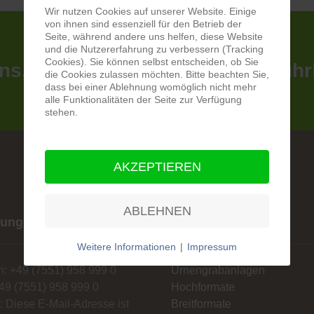
Wir nutzen Cookies auf unserer Website. Einige
von ihnen sind essenziell für den Betrieb der
Seite, während andere uns helfen, diese Website
und die Nutzererfahrung zu verbessern (Tracking
Cookies). Sie können selbst entscheiden, ob Sie
ns, wir beraten Sie gerne ausführ
die Cookies zulassen möchten. Bitte beachten Sie,
dass bei einer Ablehnung womöglich nicht mehr
alle Funktionalitäten der Seite zur Verfügung
stehen.
AKZEPTIEREN
ABLEHNEN
tung und Verkauf
Produkte
Weitere Informationen
|
Impressum
n: +49 (7551) 958 999 0
Urnengrabanlagen
49 (7551) 958 999 0
Hochformate
l:
Diese E-Mail-Adresse ist
Breitformate