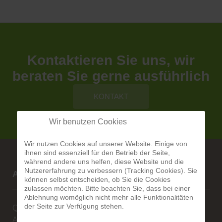
Kontaktieren Sie uns, wir
beraten Sie gerne ausführlich
KONTAKT
Wir benutzen Cookies
Wir nutzen Cookies auf unserer Website. Einige von
ihnen sind essenziell für den Betrieb der Seite,
während andere uns helfen, diese Website und die
Nutzererfahrung zu verbessern (Tracking Cookies). Sie
Alberg-Natursteine
können selbst entscheiden, ob Sie die Cookies
zulassen möchten. Bitte beachten Sie, dass bei einer
Ablehnung womöglich nicht mehr alle Funktionalitäten
der Seite zur Verfügung stehen.
Qualität ist unsere Stärke
Alexander Alberg