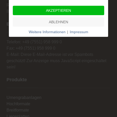
Rengoldshauserstr. 1A
AKZEPTIEREN
88662 Überlingen
ABLEHNEN
Beratung und Verkauf
Weitere Informationen
|
Impressum
Telefon: +49 (7551) 958 999 0
Fax: +49 (7551) 958 999 0
E-Mail:
Diese E-Mail-Adresse ist vor Spambots
geschützt! Zur Anzeige muss JavaScript eingeschaltet
sein!
Produkte
Urnengrabanlagen
Hochformate
Breitformate
Liegeplatten