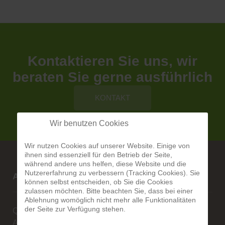
Kontaktieren Sie uns, wir
beraten Sie gerne ausführlich
KONTAKT
Wir benutzen Cookies
Wir nutzen Cookies auf unserer Website. Einige von
ihnen sind essenziell für den Betrieb der Seite,
während andere uns helfen, diese Website und die
Nutzererfahrung zu verbessern (Tracking Cookies). Sie
Alberg-Natursteine
können selbst entscheiden, ob Sie die Cookies
zulassen möchten. Bitte beachten Sie, dass bei einer
Ablehnung womöglich nicht mehr alle Funktionalitäten
der Seite zur Verfügung stehen.
Qualität ist unsere Stärke
Alexander Alberg