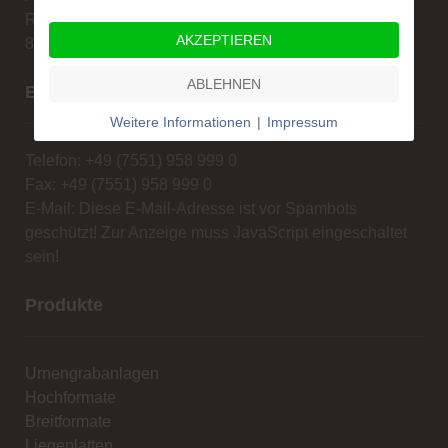
Rengoldshauserstr. 1A
AKZEPTIEREN
88662 Überlingen
ABLEHNEN
Beratung und Verkauf
Weitere Informationen
|
Impressum
Telefon: +49 (7551) 958 999 0
Fax: +49 (7551) 958 999 0
E-Mail:
Diese E-Mail-Adresse ist vor Spambots
geschützt! Zur Anzeige muss JavaScript eingeschaltet
sein!
Produkte
Urnengrabanlagen
Hochformate
Breitformate
Liegeplatten