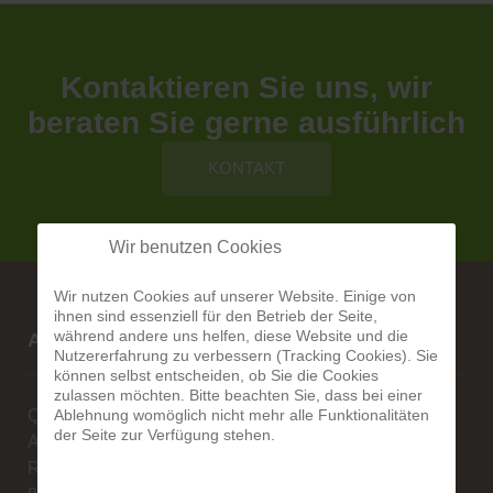
Kontaktieren Sie uns, wir
beraten Sie gerne ausführlich
KONTAKT
Wir benutzen Cookies
Wir nutzen Cookies auf unserer Website. Einige von
ihnen sind essenziell für den Betrieb der Seite,
während andere uns helfen, diese Website und die
Alberg-Natursteine
Nutzererfahrung zu verbessern (Tracking Cookies). Sie
können selbst entscheiden, ob Sie die Cookies
zulassen möchten. Bitte beachten Sie, dass bei einer
Ablehnung womöglich nicht mehr alle Funktionalitäten
Qualität ist unsere Stärke
der Seite zur Verfügung stehen.
Alexander Alberg
Rengoldshauserstr. 1A