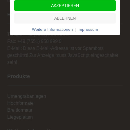
88662 Überlingen
AKZEPTIEREN
Beratung und Verkauf
ABLEHNEN
Weitere Informationen
|
Impressum
Telefon: +49 (7551) 958 999 0
Fax: +49 (7551) 958 999 0
E-Mail:
Diese E-Mail-Adresse ist vor Spambots
geschützt! Zur Anzeige muss JavaScript eingeschaltet
sein!
Produkte
Urnengrabanlagen
Hochformate
Breitformate
Liegeplatten