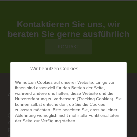
Kontaktieren Sie uns, wir
beraten Sie gerne ausführlich
KONTAKT
Wir benutzen Cookies
Wir nutzen Cookies auf unserer Website. Einige von
ihnen sind essenziell für den Betrieb der Seite,
während andere uns helfen, diese Website und die
Alberg-Natursteine
Nutzererfahrung zu verbessern (Tracking Cookies). Sie
können selbst entscheiden, ob Sie die Cookies
zulassen möchten. Bitte beachten Sie, dass bei einer
Ablehnung womöglich nicht mehr alle Funktionalitäten
Qualität ist unsere Stärke
der Seite zur Verfügung stehen.
Alexander Alberg
Rengoldshauserstr. 1A