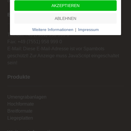
88662 Überlingen
AKZEPTIEREN
Beratung und Verkauf
ABLEHNEN
Weitere Informationen
|
Impressum
Telefon: +49 (7551) 958 999 0
Fax: +49 (7551) 958 999 0
E-Mail:
Diese E-Mail-Adresse ist vor Spambots
geschützt! Zur Anzeige muss JavaScript eingeschaltet
sein!
Produkte
Urnengrabanlagen
Hochformate
Breitformate
Liegeplatten