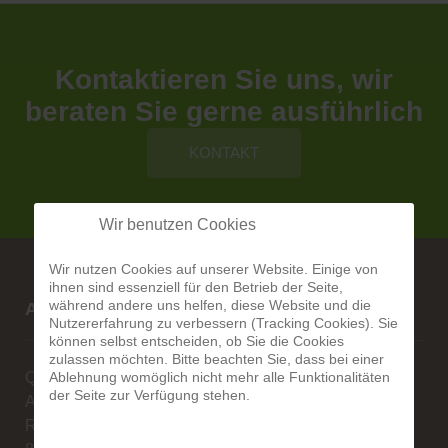
Kontaktieren Sie uns, wir
beraten Sie gerne ausführlich
KONTAKT
Wir benutzen Cookies
Wir nutzen Cookies auf unserer Website. Einige von
ihnen sind essenziell für den Betrieb der Seite,
während andere uns helfen, diese Website und die
Alberg-Natursteine
Nutzererfahrung zu verbessern (Tracking Cookies). Sie
können selbst entscheiden, ob Sie die Cookies
zulassen möchten. Bitte beachten Sie, dass bei einer
Ablehnung womöglich nicht mehr alle Funktionalitäten
Qualität ist unsere Stärke
der Seite zur Verfügung stehen.
Alexander Alberg
Rengoldshauserstr. 1A