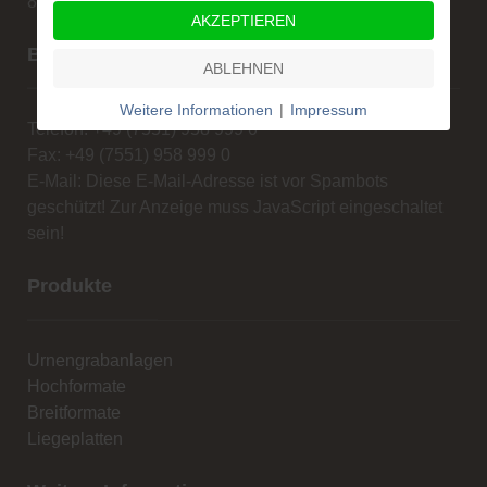
88662 Überlingen
AKZEPTIEREN
Beratung und Verkauf
ABLEHNEN
Weitere Informationen
|
Impressum
Telefon: +49 (7551) 958 999 0
Fax: +49 (7551) 958 999 0
E-Mail:
Diese E-Mail-Adresse ist vor Spambots
geschützt! Zur Anzeige muss JavaScript eingeschaltet
sein!
Produkte
Urnengrabanlagen
Hochformate
Breitformate
Liegeplatten