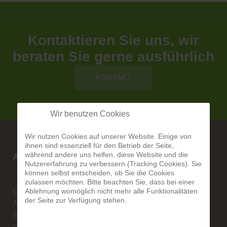
Kontaktieren Sie uns, wir
beraten Sie gerne ausführlich
KONTAKT
Wir benutzen Cookies
Wir nutzen Cookies auf unserer Website. Einige von
ihnen sind essenziell für den Betrieb der Seite,
während andere uns helfen, diese Website und die
Alberg-Natursteine
Nutzererfahrung zu verbessern (Tracking Cookies). Sie
können selbst entscheiden, ob Sie die Cookies
zulassen möchten. Bitte beachten Sie, dass bei einer
Ablehnung womöglich nicht mehr alle Funktionalitäten
Qualität ist unsere Stärke
der Seite zur Verfügung stehen.
Alexander Alberg
Rengoldshauserstr. 1A