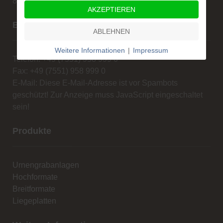
88662 Überlingen
AKZEPTIEREN
Beratung und Verkauf
ABLEHNEN
Weitere Informationen
|
Impressum
Telefon: +49 (7551) 958 999 0
Fax: +49 (7551) 958 999 0
E-Mail:
Diese E-Mail-Adresse ist vor Spambots
geschützt! Zur Anzeige muss JavaScript eingeschaltet
sein!
Produkte
Urnengrabanlagen
Hochformate
Breitformate
Liegeplatten