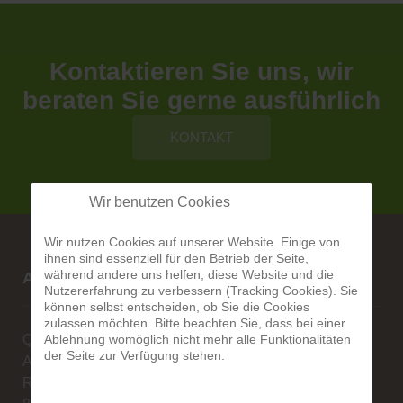
Kontaktieren Sie uns, wir
beraten Sie gerne ausführlich
KONTAKT
Wir benutzen Cookies
Wir nutzen Cookies auf unserer Website. Einige von
ihnen sind essenziell für den Betrieb der Seite,
während andere uns helfen, diese Website und die
Alberg-Natursteine
Nutzererfahrung zu verbessern (Tracking Cookies). Sie
können selbst entscheiden, ob Sie die Cookies
zulassen möchten. Bitte beachten Sie, dass bei einer
Ablehnung womöglich nicht mehr alle Funktionalitäten
Qualität ist unsere Stärke
der Seite zur Verfügung stehen.
Alexander Alberg
Rengoldshauserstr. 1A