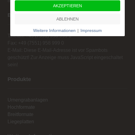
88662 Überlingen
AKZEPTIEREN
Beratung und Verkauf
ABLEHNEN
Weitere Informationen
|
Impressum
Telefon: +49 (7551) 958 999 0
Fax: +49 (7551) 958 999 0
E-Mail:
Diese E-Mail-Adresse ist vor Spambots
geschützt! Zur Anzeige muss JavaScript eingeschaltet
sein!
Produkte
Urnengrabanlagen
Hochformate
Breitformate
Liegeplatten