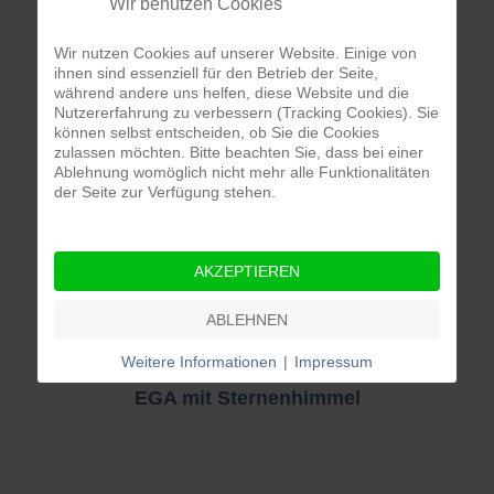
Wir benutzen Cookies
EGA - EX 1758
Wir nutzen Cookies auf unserer Website. Einige von
ihnen sind essenziell für den Betrieb der Seite,
während andere uns helfen, diese Website und die
Nutzererfahrung zu verbessern (Tracking Cookies). Sie
können selbst entscheiden, ob Sie die Cookies
zulassen möchten. Bitte beachten Sie, dass bei einer
Ablehnung womöglich nicht mehr alle Funktionalitäten
EGA mit Herz
der Seite zur Verfügung stehen.
AKZEPTIEREN
EGA mit Sternenhimmel
ABLEHNEN
Weitere Informationen
|
Impressum
EGA mit Sternenhimmel